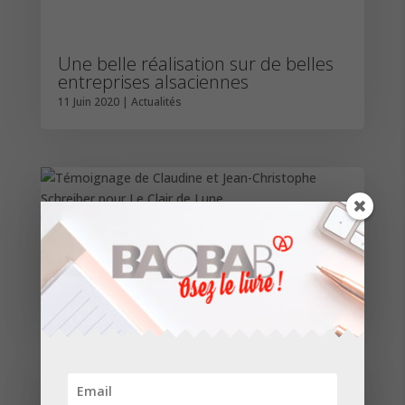
Une belle réalisation sur de belles
entreprises alsaciennes
11 Juin 2020
|
Actualités
Témoignage de Claudine et Jean-
Christophe Schreiber pour Le Clair
de Lune
19 Sep 2019
|
Actualités