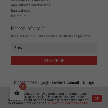
Applications multimédias
Réalisations
Boutique
Restez informés
Recevoir les nouvelles de nos parutions et projets !
S'INSCRIRE
© 2015-2026 Copyright
BAOBAB Conseil
| Design
0
Fanny Waltz
| Design & réalisation
Lydie Boffy
,
En continuant votre navigation et/ou en cliquant sur
création de site web
|
Mentions Légales &
"OK", vous acceptez l'utilisation de cookies (et de
OK
Confidentialité
|
CGV
services tiers utilisant des cookies) nécessaires au bon
fonctionnement de ce site.
Cliquez pour en savoir plus.