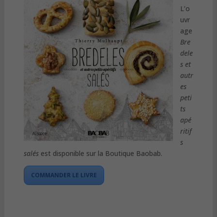
L’o
uvr
age
Bre
dele
s et
autr
es
peti
ts
apé
ritif
s
salés
est disponible sur la Boutique Baobab.
COMMANDER LE LIVRE