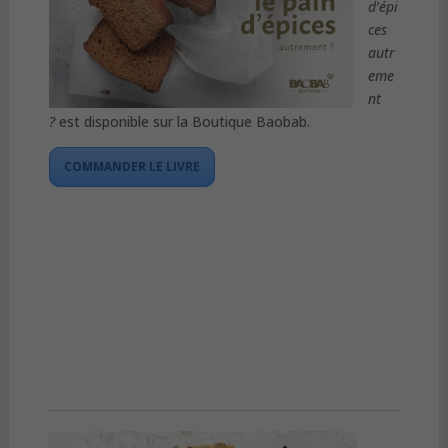
d’épi
ces
autr
eme
nt
?
est disponible sur la Boutique Baobab.
COMMANDER LE LIVRE