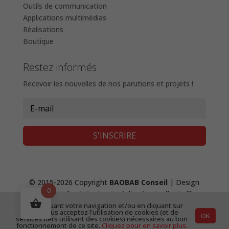
Outils de communication
Applications multimédias
Réalisations
Boutique
Restez informés
Recevoir les nouvelles de nos parutions et projets !
S'INSCRIRE
© 2015-2026 Copyright
BAOBAB Conseil
| Design
0
Fanny Waltz
| Design & réalisation
Lydie Boffy
,
création de site web
|
Mentions Légales &
En continuant votre navigation et/ou en cliquant sur
"OK", vous acceptez l'utilisation de cookies (et de
OK
Confidentialité
|
CGV
services tiers utilisant des cookies) nécessaires au bon
fonctionnement de ce site.
Cliquez pour en savoir plus.