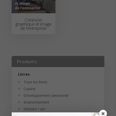
Cohésion
graphique et image
de l’entreprise
Produits
Livres
Tous les livres
Cuisine
Développement personnel
Environnement
Histoire / art
Photographie