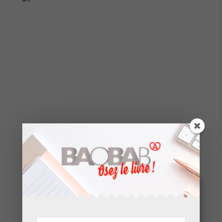
Nos dernières
réalisations.
En voir + >>>