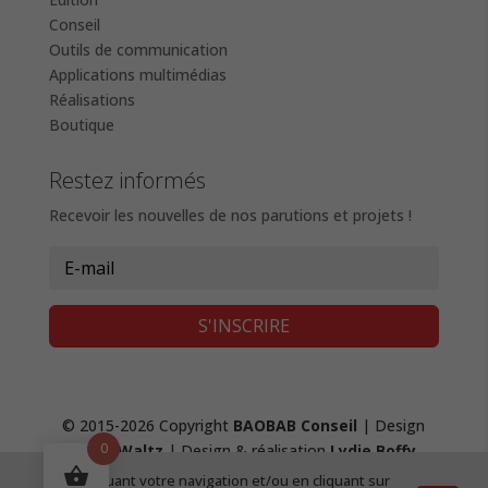
Conseil
Outils de communication
Applications multimédias
Réalisations
Boutique
Restez informés
Recevoir les nouvelles de nos parutions et projets !
S'INSCRIRE
© 2015-2026 Copyright
BAOBAB Conseil
| Design
0
Fanny Waltz
| Design & réalisation
Lydie Boffy
,
création de site web
|
Mentions Légales &
En continuant votre navigation et/ou en cliquant sur