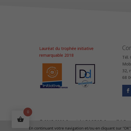
Con
Lauréat du trophée initiative
remarquable 2018
Tél.
Mob.
32, 
68 0
0
© 2015-2026 Copyright
BAOBAB Conseil
| Des
En continuant votre navigation et/ou en cliquant sur "OK"