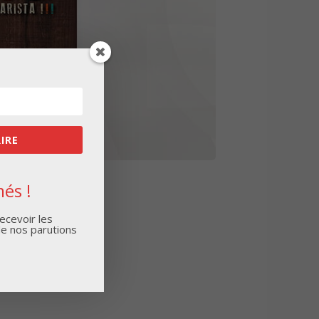
RIRE
és !
ecevoir les
de nos parutions