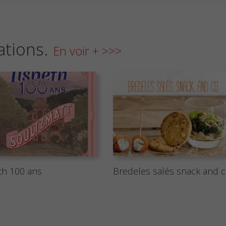
ations.
En voir + >>>
th 100 ans
Bredeles salés snack and 