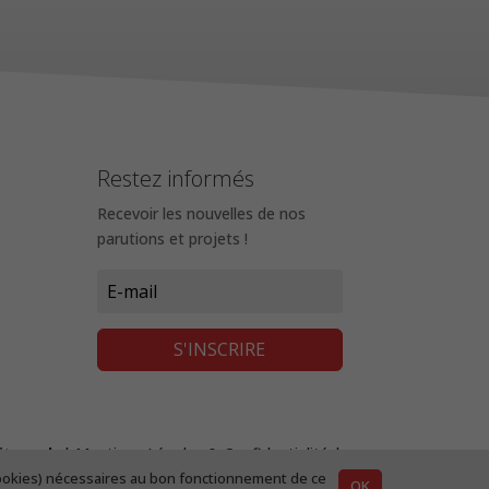
Restez informés
Recevoir les nouvelles de nos
parutions et projets !
S'INSCRIRE
site web
|
Mentions Légales & Confidentialité
|
s cookies) nécessaires au bon fonctionnement de ce
OK