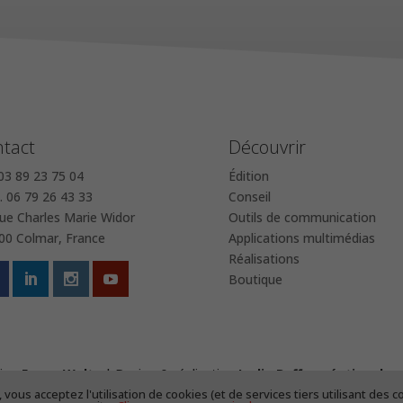
tact
Découvrir
 03 89 23 75 04
Édition
 06 79 26 43 33
Conseil
rue Charles Marie Widor
Outils de communication
00 Colmar, France
Applications multimédias
Réalisations
Boutique
ign
Fanny Waltz
| Design & réalisation
Lydie Boffy
,
création de 
, vous acceptez l'utilisation de cookies (et de services tiers utilisant de
CGV