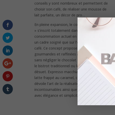
conseils y sont nombreux et permettent de
choisir son café, de réaliser une mousse de
lait parfaite, un décor de pro…
En pleine expansion, le concept « coffee shop
» s’inscrit totalement dans le mode de
consommation actuel en reposant autant sur
un cadre soigné que sur l’originalité de l’offre
café. Ce concept propose des boissons
gourmandes et raffinées à base d’expresso,
sans négliger le chocolat et le thé. Il détrône
le bistrot traditionnel ou le salon de thé
désuet. Expresso macchiato crème brûlée,
latte frappé au caramel, cet ouvrage vous
dévoile l’art de la réalisation de recettes
incontournables ainsi que de cocktails créatifs
avec élégance et simplicité.