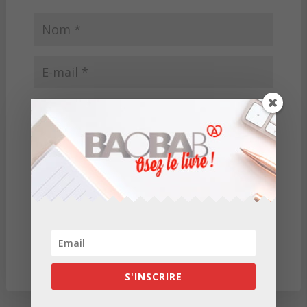
En cochant cette case, j'accepte de laisser ce
commentaire et reconnais avoir pris connaissance
de la
politique de confidentialité de Baobab
Conseil
.
*
S'INSCRIRE