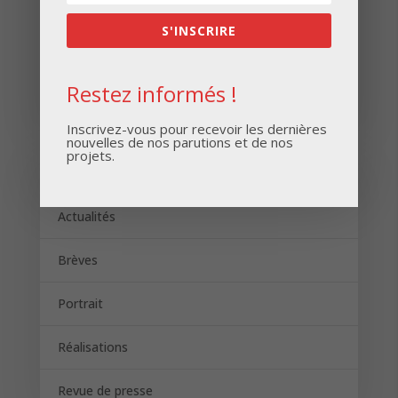
S'INSCRIRE
S'INSCRIRE
Restez informés !
Inscrivez-vous pour recevoir les dernières
nouvelles de nos parutions et de nos
projets.
Catégories
Actualités
Brèves
Portrait
Réalisations
Revue de presse