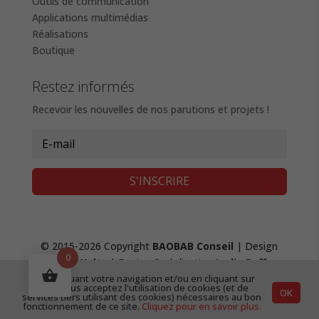
Outils de communication
Applications multimédias
Réalisations
Boutique
Restez informés
Recevoir les nouvelles de nos parutions et projets !
S'INSCRIRE
© 2015-2026 Copyright
BAOBAB Conseil
| Design
0
Fanny Waltz
| Design & réalisation
Lydie Boffy
,
En continuant votre navigation et/ou en cliquant sur
création de site web
|
Mentions Légales &
"OK", vous acceptez l'utilisation de cookies (et de
OK
Confidentialité
|
CGV
services tiers utilisant des cookies) nécessaires au bon
fonctionnement de ce site.
Cliquez pour en savoir plus.