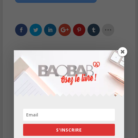
Poster le commentaire
Votre adresse e-mail ne sera pas publiée.
Les champs
obligatoires sont indiqués avec
*
S'INSCRIRE