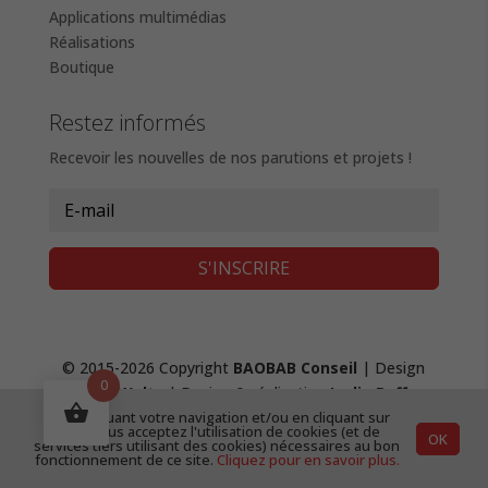
Applications multimédias
Réalisations
Boutique
Restez informés
Recevoir les nouvelles de nos parutions et projets !
S'INSCRIRE
© 2015-2026 Copyright
BAOBAB Conseil
| Design
0
Fanny Waltz
| Design & réalisation
Lydie Boffy
,
création de site web
|
Mentions Légales &
En continuant votre navigation et/ou en cliquant sur
"OK", vous acceptez l'utilisation de cookies (et de
OK
Confidentialité
|
CGV
services tiers utilisant des cookies) nécessaires au bon
fonctionnement de ce site.
Cliquez pour en savoir plus.