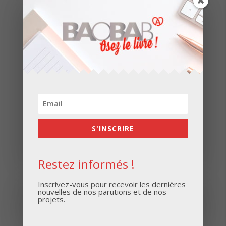
Derniers articles
Réimpression du Guide Technique des
Installations de Gaz par Copraudit
Réimpression des Boîtes de découverte
” Rêve de Bulles “
S'INSCRIRE
Témoignage d’Anne-Laure Célérier
Restez informés !
Inscrivez-vous pour recevoir les dernières
Restez informés
nouvelles de nos parutions et de nos
projets.