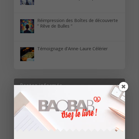
Réimpression des Boîtes de découverte
” Rêve de Bulles “
Témoignage d’Anne-Laure Célérier
Restez informés