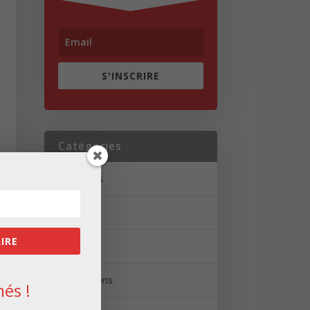
S'INSCRIRE
Catégories
Actualités
Brèves
RIRE
Portrait
Réalisations
és !