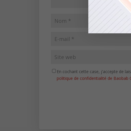
En cochant cette case, j'accepte de la
politique de confidentialité de Baobab 