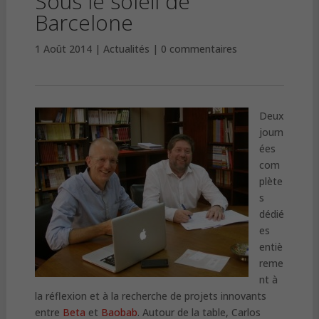
Sous le soleil de
Barcelone
1 Août 2014
Actualités
0 commentaires
Deux
journ
ées
com
plète
s
dédié
es
entiè
reme
nt à
la réflexion et à la recherche de projets innovants
entre
Beta
et
Baobab
. Autour de la table, Carlos