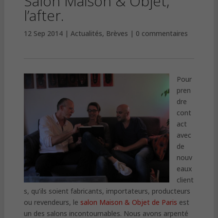
Salon Maison & Objet,
l’after.
12 Sep 2014
Actualités
,
Brèves
0 commentaires
Pour
pren
dre
cont
act
avec
de
nouv
eaux
client
s, qu’ils soient fabricants, importateurs, producteurs
ou revendeurs, le
salon Maison & Objet de Paris
est
un des salons incontournables. Nous avons arpenté