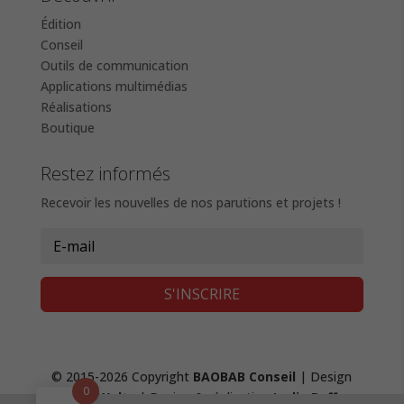
Édition
Conseil
Outils de communication
Applications multimédias
Réalisations
Boutique
Restez informés
Recevoir les nouvelles de nos parutions et projets !
S'INSCRIRE
© 2015-2026 Copyright
BAOBAB Conseil
| Design
0
Fanny Waltz
| Design & réalisation
Lydie Boffy
,