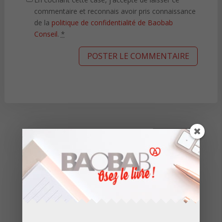
commentaire et reconnais avoir pris connaissance
de la
politique de confidentialité de Baobab
Conseil
.
*
Derniers articles
Réimpression du Guide Technique des
Installations de Gaz par Copraudit