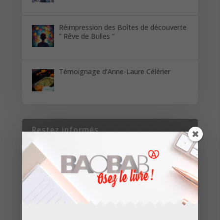
Réimpression des Boîtes de découverte
” Rêve de Bulles “
Témoignage d’Anne-Laure Célérier
Restez informés