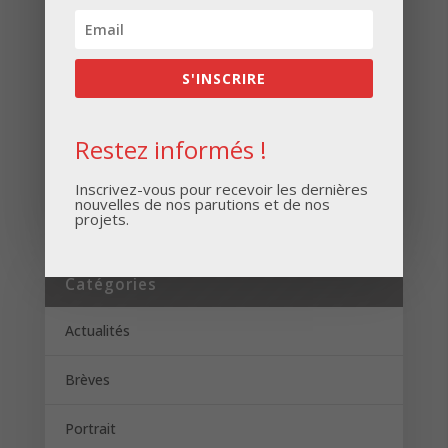
Inscrivez-vous pour recevoir les dernières
nouvelles de nos parutions et de nos projets.
S'INSCRIRE
Restez informés !
S'INSCRIRE
Inscrivez-vous pour recevoir les dernières
nouvelles de nos parutions et de nos
projets.
Catégories
Actualités
Brèves
Portrait