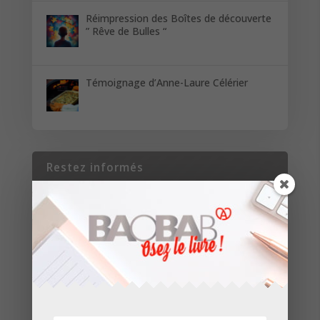
Réimpression des Boîtes de découverte
” Rêve de Bulles “
Témoignage d’Anne-Laure Célérier
Restez informés
Inscrivez-vous pour recevoir les dernières
nouvelles de nos parutions et de nos projets.