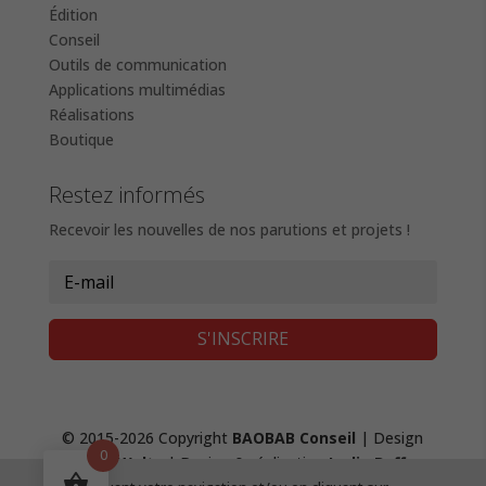
Édition
Conseil
Outils de communication
Applications multimédias
Réalisations
Boutique
Restez informés
Recevoir les nouvelles de nos parutions et projets !
S'INSCRIRE
© 2015-2026 Copyright
BAOBAB Conseil
| Design
0
Fanny Waltz
| Design & réalisation
Lydie Boffy
,