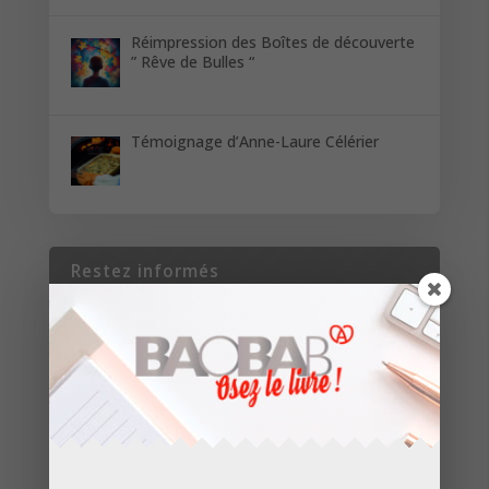
Réimpression des Boîtes de découverte
” Rêve de Bulles “
Témoignage d’Anne-Laure Célérier
Restez informés
Inscrivez-vous pour recevoir les dernières