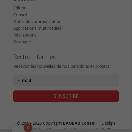
Édition
Conseil
Outils de communication
Applications multimédias
Réalisations
Boutique
Restez informés
Recevoir les nouvelles de nos parutions et projets !
S'INSCRIRE
© 2015-2026 Copyright
BAOBAB Conseil
| Design
0
Fanny Waltz
| Design & réalisation
Lydie Boffy
,