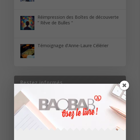
Réimpression des Boîtes de découverte
” Rêve de Bulles “
Témoignage d’Anne-Laure Célérier
Restez informés