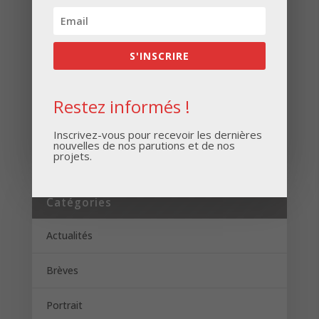
Inscrivez-vous pour recevoir les dernières
nouvelles de nos parutions et de nos projets.
S'INSCRIRE
Restez informés !
S'INSCRIRE
Inscrivez-vous pour recevoir les dernières
nouvelles de nos parutions et de nos
projets.
Catégories
Actualités
Brèves
Portrait