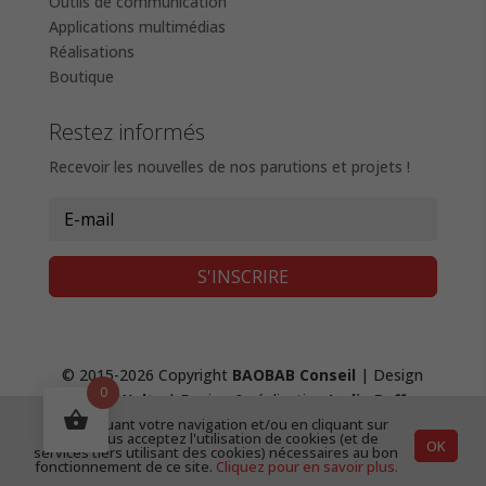
Outils de communication
Applications multimédias
Réalisations
Boutique
Restez informés
Recevoir les nouvelles de nos parutions et projets !
S'INSCRIRE
© 2015-2026 Copyright
BAOBAB Conseil
| Design
0
Fanny Waltz
| Design & réalisation
Lydie Boffy
,
En continuant votre navigation et/ou en cliquant sur
création de site web
|
Mentions Légales &
"OK", vous acceptez l'utilisation de cookies (et de
OK
Confidentialité
|
CGV
services tiers utilisant des cookies) nécessaires au bon
fonctionnement de ce site.
Cliquez pour en savoir plus.