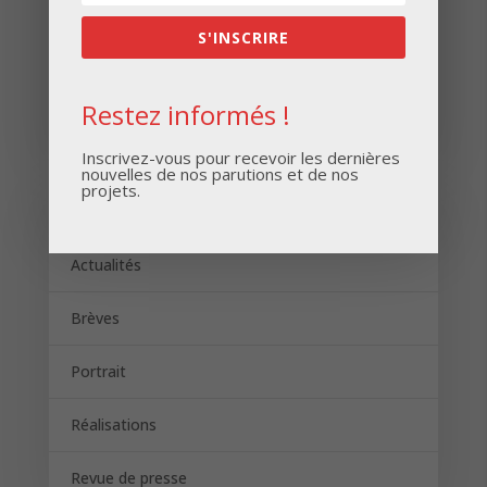
S'INSCRIRE
S'INSCRIRE
Restez informés !
Inscrivez-vous pour recevoir les dernières
nouvelles de nos parutions et de nos
projets.
Catégories
Actualités
Brèves
Portrait
Réalisations
Revue de presse