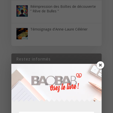
Réimpression des Boîtes de découverte
” Rêve de Bulles “
Témoignage d’Anne-Laure Célérier
Restez informés
Inscrivez-vous pour recevoir les dernières
nouvelles de nos parutions et de nos projets.