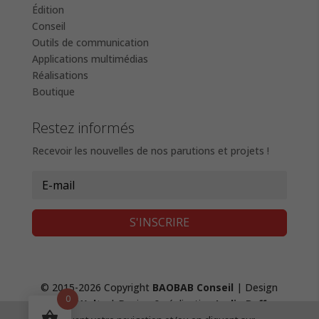
Édition
Conseil
Outils de communication
Applications multimédias
Réalisations
Boutique
Restez informés
Recevoir les nouvelles de nos parutions et projets !
S'INSCRIRE
© 2015-2026 Copyright
BAOBAB Conseil
| Design
0
Fanny Waltz
| Design & réalisation
Lydie Boffy
,