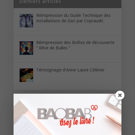
Derniers articles
Réimpression du Guide Technique des
Installations de Gaz par Copraudit
Réimpression des Boîtes de découverte
” Rêve de Bulles “
Témoignage d’Anne-Laure Célérier
Restez informés