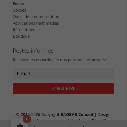
Édition
Conseil
Outils de communication
Applications multimédias
Réalisations
Boutique
Restez informés
Recevoir les nouvelles de nos parutions et projets !
S'INSCRIRE
© 2015-2026 Copyright
BAOBAB Conseil
| Design
0
Fanny Waltz
| Design & réalisation
Lydie Boffy
,