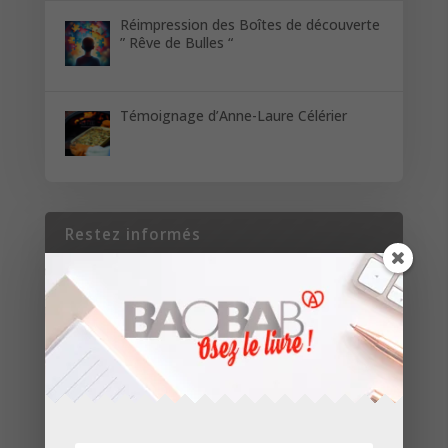
Réimpression des Boîtes de découverte
” Rêve de Bulles “
Témoignage d’Anne-Laure Célérier
Restez informés
Inscrivez-vous pour recevoir les dernières
nouvelles de nos parutions et de nos projets.