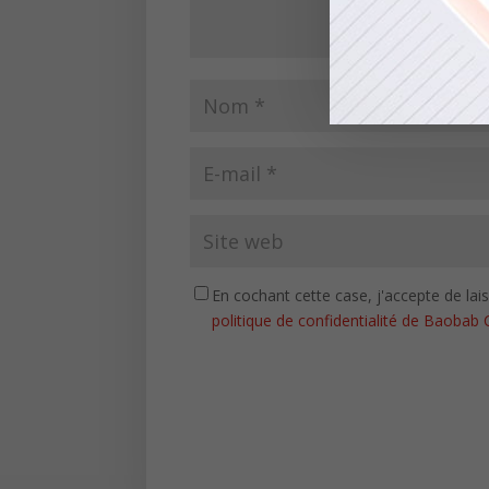
En cochant cette case, j'accepte de la
politique de confidentialité de Baobab 