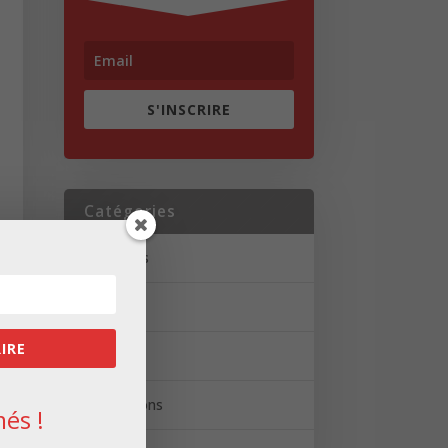
S'INSCRIRE
Catégories
Actualités
Brèves
RIRE
Portrait
Réalisations
és !