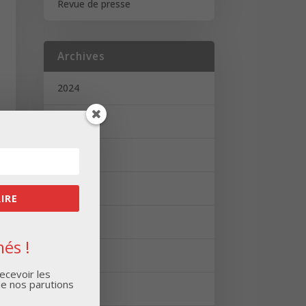
Revue de presse
Archives
2024
2023
2022
2021
RIRE
2020
és !
2019
ecevoir les
de nos parutions
2018