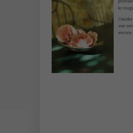
profite
le rouge
Claudia
vue ser
encore 