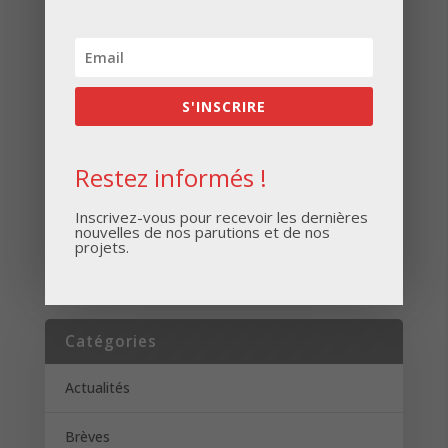
Inscrivez-vous pour recevoir les dernières
nouvelles de nos parutions et de nos projets.
S'INSCRIRE
Restez informés !
Inscrivez-vous pour recevoir les dernières
nouvelles de nos parutions et de nos
S'INSCRIRE
projets.
Catégories
Actualités
Brèves