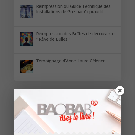
Réimpression du Guide Technique des
Installations de Gaz par Copraudit
Réimpression des Boîtes de découverte
” Rêve de Bulles “
Témoignage d’Anne-Laure Célérier
Restez informés