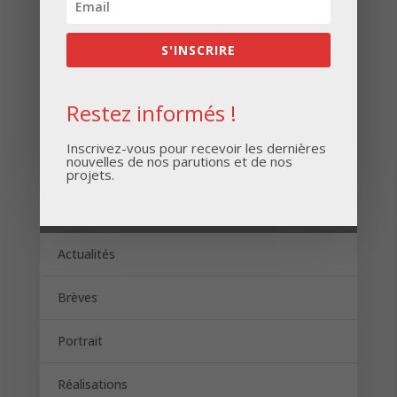
S'INSCRIRE
Restez informés !
S'INSCRIRE
Inscrivez-vous pour recevoir les dernières
nouvelles de nos parutions et de nos
projets.
Catégories
Actualités
Brèves
Portrait
Réalisations