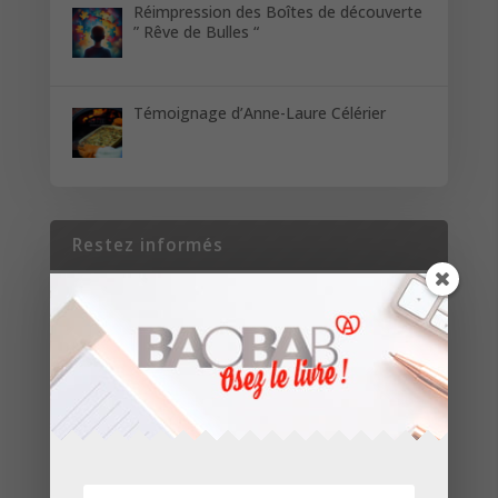
Réimpression des Boîtes de découverte
” Rêve de Bulles “
Témoignage d’Anne-Laure Célérier
Restez informés
Inscrivez-vous pour recevoir les dernières
nouvelles de nos parutions et de nos projets.