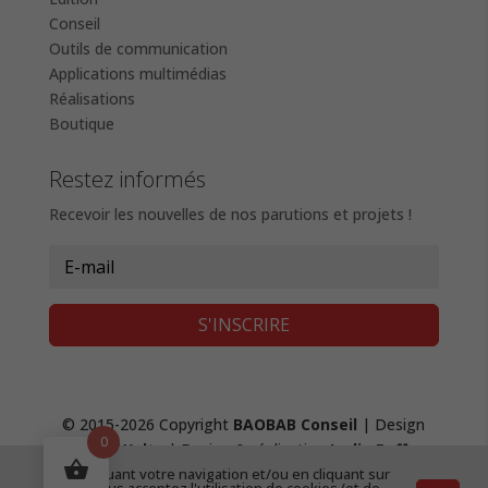
Conseil
Outils de communication
Applications multimédias
Réalisations
Boutique
Restez informés
Recevoir les nouvelles de nos parutions et projets !
S'INSCRIRE
© 2015-2026 Copyright
BAOBAB Conseil
| Design
0
Fanny Waltz
| Design & réalisation
Lydie Boffy
,
En continuant votre navigation et/ou en cliquant sur
création de site web
|
Mentions Légales &