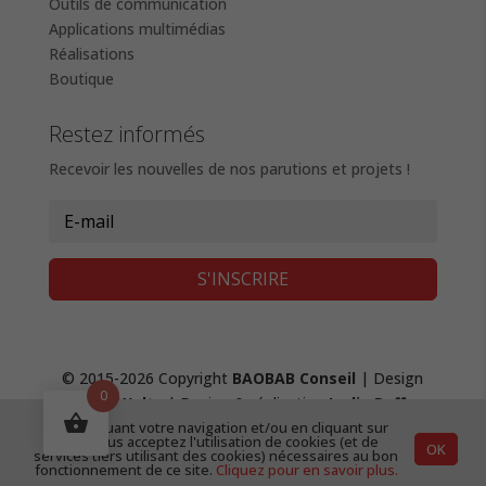
Outils de communication
Applications multimédias
Réalisations
Boutique
Restez informés
Recevoir les nouvelles de nos parutions et projets !
S'INSCRIRE
© 2015-2026 Copyright
BAOBAB Conseil
| Design
0
Fanny Waltz
| Design & réalisation
Lydie Boffy
,
création de site web
|
Mentions Légales &
En continuant votre navigation et/ou en cliquant sur
"OK", vous acceptez l'utilisation de cookies (et de
OK
Confidentialité
|
CGV
services tiers utilisant des cookies) nécessaires au bon
fonctionnement de ce site.
Cliquez pour en savoir plus.