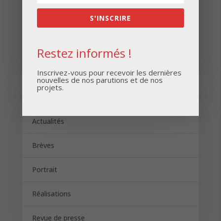
S'INSCRIRE
S'INSCRIRE
Restez informés !
Inscrivez-vous pour recevoir les dernières
nouvelles de nos parutions et de nos
projets.
Catégories
Actualités
Brèves
Portrait
Réalisations
Revue de presse