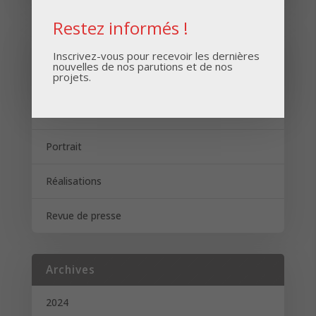
Restez informés !
Catégories
Inscrivez-vous pour recevoir les dernières
nouvelles de nos parutions et de nos
projets.
Actualités
Brèves
Portrait
Réalisations
Revue de presse
Archives
2024