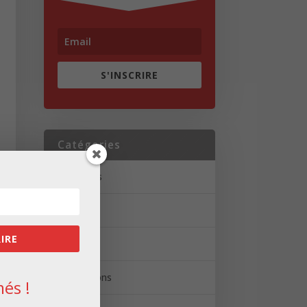
S'INSCRIRE
Catégories
Actualités
Brèves
RIRE
Portrait
Réalisations
és !