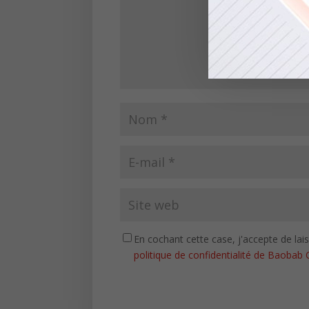
En cochant cette case, j'accepte de la
politique de confidentialité de Baobab 