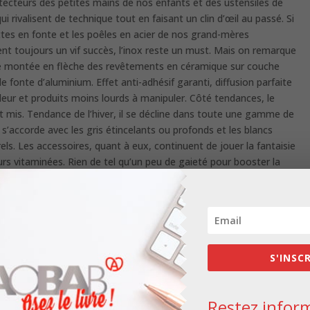
tecteurs des petites mains de nos enfants et des ustensiles de
ui rivalisent de technique tout en faisant un clin d’œil au passé. Si
ttes en fonte et les poêles en acier de nos grand-mères
nt toujours un vif succès, l’inox reste un must. Mais on remarque
e montée en flèche des revêtements en céramique sur couche
e fonte d’aluminium. Effet anti-adhésif garanti, diffusion parfaite
aleur et produits moins lourds à manipuler. Côté tendances, le
t mis. Tendance de l’hiver, il se décline dans toute une gamme de
s’accorde avec les gris étincelants ou profonds et les blancs
ls. Les accessoires, quant à eux, continuent de jouer la fantaisie
urs vitaminées. Rien de tel qu’un peu de gaieté pour booster la
ise ! Pas vrai ?
S'INSC
Restez inform