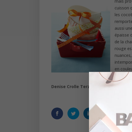
mais pro
cuisson q
les coco
remporte
aussi un
épaisse d
de la ch
rouge es
nuances, 
intempore
en coule
gourmand
Denise Crolle Terzaghi