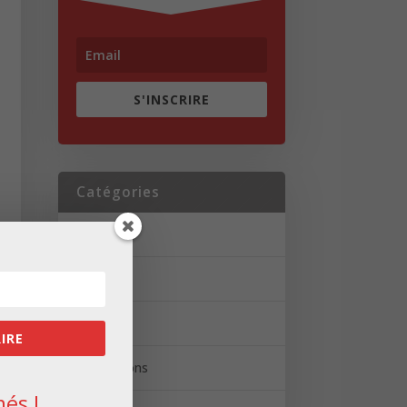
S'INSCRIRE
Catégories
Actualités
Brèves
Portrait
RIRE
Réalisations
és !