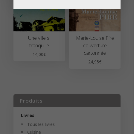
Une ville si
Marie-Louise Pire
tranquille
couverture
cartonnée
14,00
€
24,95
€
Produits
Livres
Tous les livres
Cuisine