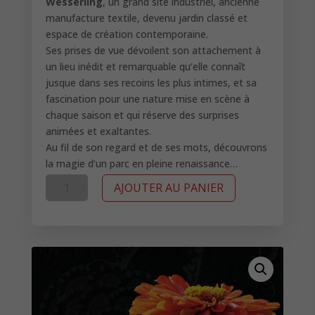
Wesserling
, un grand site industriel, ancienne
manufacture textile, devenu jardin classé et
espace de création contemporaine.
Ses prises de vue dévoilent son attachement à
un lieu inédit et remarquable qu’elle connaît
jusque dans ses recoins les plus intimes, et sa
fascination pour une nature mise en scène à
chaque saison et qui réserve des surprises
animées et exaltantes.
Au fil de son regard et de ses mots, découvrons
la magie d’un parc en pleine renaissance…
quantité
AJOUTER AU PANIER
de
Au
fil
d'un
regard
-
BAOBAB
Éditions