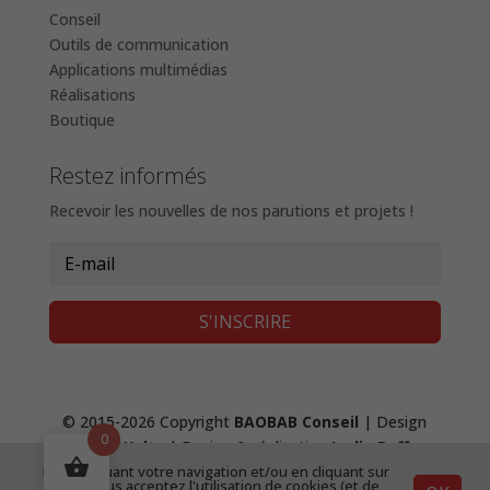
Conseil
Outils de communication
Applications multimédias
Réalisations
Boutique
Restez informés
Recevoir les nouvelles de nos parutions et projets !
S'INSCRIRE
© 2015-2026 Copyright
BAOBAB Conseil
| Design
0
Fanny Waltz
| Design & réalisation
Lydie Boffy
,
création de site web
|
Mentions Légales &
En continuant votre navigation et/ou en cliquant sur
"OK", vous acceptez l'utilisation de cookies (et de