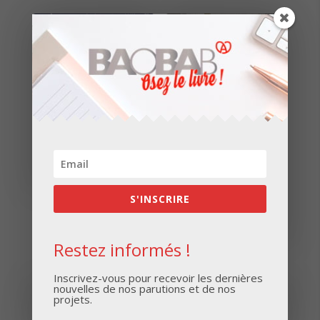
Colmar l’insolite
Les galeries et
mystères des
15,80
€
sous-sols de
S'INSCRIRE
Pfastatt
29,00
€
Restez informés !
Inscrivez-vous pour recevoir les dernières
nouvelles de nos parutions et de nos
projets.