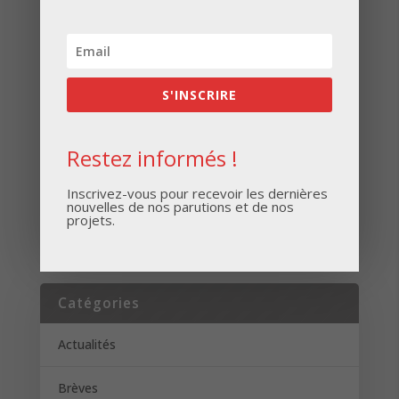
Inscrivez-vous pour recevoir les dernières
nouvelles de nos parutions et de nos projets.
S'INSCRIRE
Restez informés !
Inscrivez-vous pour recevoir les dernières
nouvelles de nos parutions et de nos
S'INSCRIRE
projets.
Catégories
Actualités
Brèves