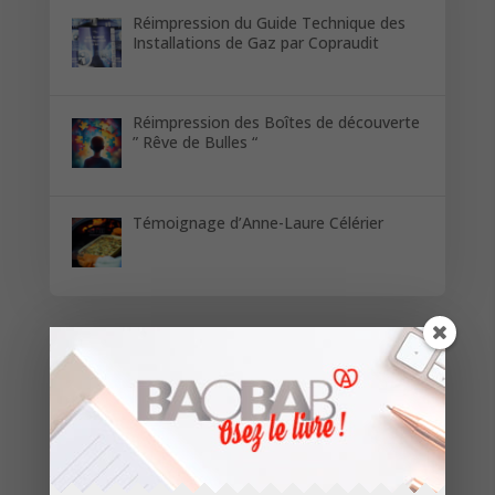
Réimpression du Guide Technique des
Installations de Gaz par Copraudit
Réimpression des Boîtes de découverte
” Rêve de Bulles “
Témoignage d’Anne-Laure Célérier
Restez informés