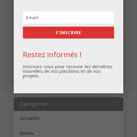
Inscrivez-vous pour recevoir les dernières
nouvelles de nos parutions et de nos projets.
S'INSCRIRE
Restez informés !
Inscrivez-vous pour recevoir les dernières
nouvelles de nos parutions et de nos
S'INSCRIRE
projets.
Catégories
Actualités
Brèves