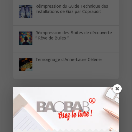
Réimpression du Guide Technique des
Installations de Gaz par Copraudit
Réimpression des Boîtes de découverte
” Rêve de Bulles “
Témoignage d’Anne-Laure Célérier
Restez informés