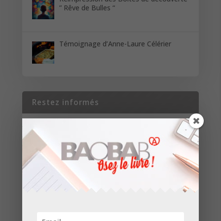
” Rêve de Bulles “
Témoignage d’Anne-Laure Célérier
Restez informés
Inscrivez-vous pour recevoir les dernières
nouvelles de nos parutions et de nos projets.