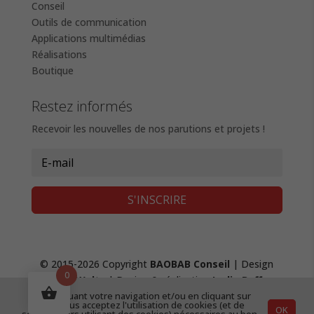
Conseil
Outils de communication
Applications multimédias
Réalisations
Boutique
Restez informés
Recevoir les nouvelles de nos parutions et projets !
S'INSCRIRE
© 2015-2026 Copyright
BAOBAB Conseil
| Design
0
Fanny Waltz
| Design & réalisation
Lydie Boffy
,
création de site web
|
Mentions Légales &
En continuant votre navigation et/ou en cliquant sur
"OK", vous acceptez l'utilisation de cookies (et de
OK
Confidentialité
|
CGV