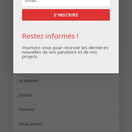
S'INSCRIRE
Restez informés !
S'INSCRIRE
Inscrivez-vous pour recevoir les dernières
nouvelles de nos parutions et de nos
projets.
Catégories
Actualités
Brèves
Portrait
Réalisations