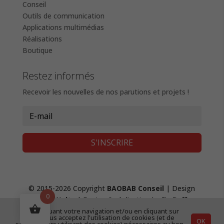
Conseil
Outils de communication
Applications multimédias
Réalisations
Boutique
Restez informés
Recevoir les nouvelles de nos parutions et projets !
S'INSCRIRE
© 2015-2026 Copyright
BAOBAB Conseil
| Design
0
Fanny Waltz
| Design & réalisation
Lydie Boffy
,
création de site web
|
Mentions Légales &
En continuant votre navigation et/ou en cliquant sur
"OK", vous acceptez l'utilisation de cookies (et de
OK
Confidentialité
|
CGV