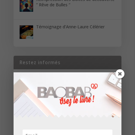
” Rêve de Bulles “
Témoignage d’Anne-Laure Célérier
Restez informés
Inscrivez-vous pour recevoir les dernières
nouvelles de nos parutions et de nos projets.