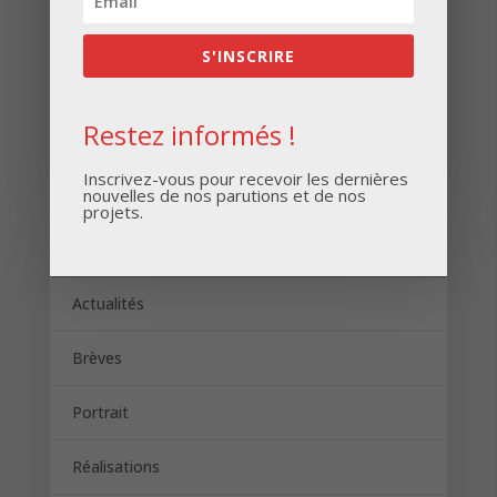
S'INSCRIRE
Restez informés !
S'INSCRIRE
Inscrivez-vous pour recevoir les dernières
nouvelles de nos parutions et de nos
projets.
Catégories
Actualités
Brèves
Portrait
Réalisations