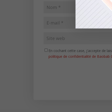
En cochant cette case, j'accepte de la
politique de confidentialité de Baobab 