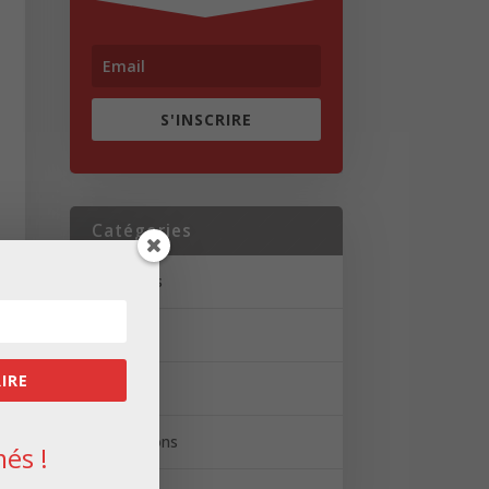
S'INSCRIRE
Catégories
Actualités
Brèves
RIRE
Portrait
Réalisations
és !