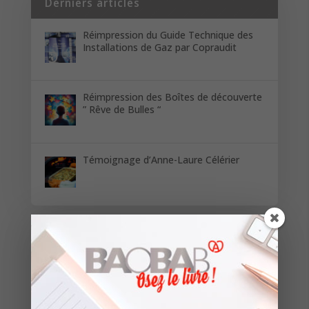
Derniers articles
Réimpression du Guide Technique des
Installations de Gaz par Copraudit
Réimpression des Boîtes de découverte
” Rêve de Bulles “
Témoignage d’Anne-Laure Célérier
Restez informés