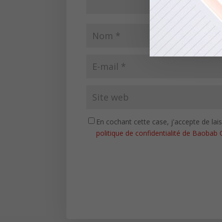
En cochant cette case, j'accepte de la
politique de confidentialité de Baobab 