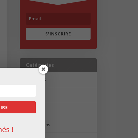
S'INSCRIRE
Catégories
Actualités
Brèves
RIRE
Portrait
Réalisations
és !