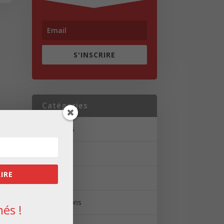
S'INSCRIRE
Catégories
Actualités
Brèves
RIRE
Portrait
Réalisations
és !