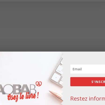
S'INSC
Restez inform