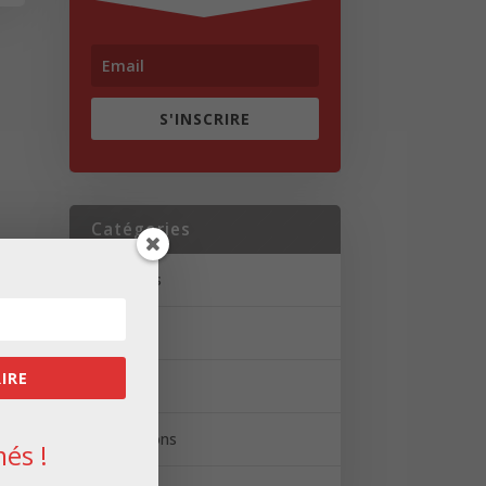
S'INSCRIRE
Catégories
Actualités
Brèves
RIRE
Portrait
Réalisations
és !