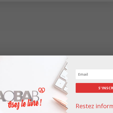
S'INSC
Restez inform