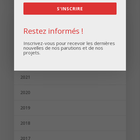
S'INSCRIRE
Archives
Restez informés !
2024
Inscrivez-vous pour recevoir les dernières
2023
nouvelles de nos parutions et de nos
projets.
2022
2021
2020
2019
2018
2017