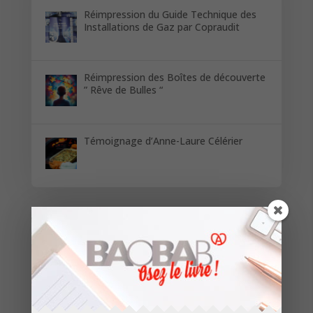
Réimpression du Guide Technique des
Installations de Gaz par Copraudit
Réimpression des Boîtes de découverte
” Rêve de Bulles “
Témoignage d’Anne-Laure Célérier
Restez informés