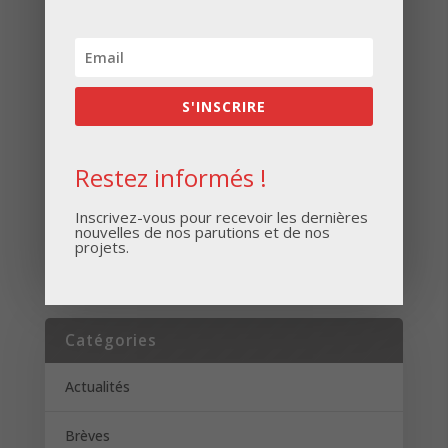
Inscrivez-vous pour recevoir les dernières
nouvelles de nos parutions et de nos projets.
S'INSCRIRE
Restez informés !
Inscrivez-vous pour recevoir les dernières
nouvelles de nos parutions et de nos
S'INSCRIRE
projets.
Catégories
Actualités
Brèves