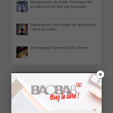
Réimpression du Guide Technique des
Installations de Gaz par Copraudit
Réimpression des Boîtes de découverte
” Rêve de Bulles “
Témoignage d’Anne-Laure Célérier
Restez informés