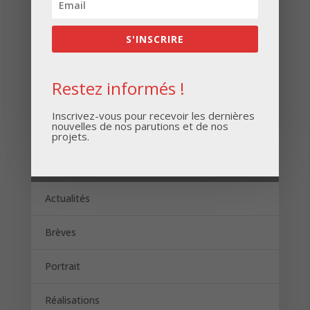
S'INSCRIRE
Restez informés !
S'INSCRIRE
Inscrivez-vous pour recevoir les dernières
nouvelles de nos parutions et de nos
projets.
Catégories
Actualités
Brèves
Portrait
Réalisations